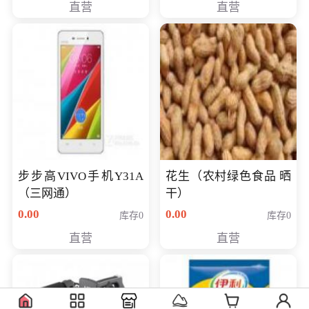
直营
直营
步步高VIVO手机Y31A
花生（农村绿色食品 晒
（三网通）
干）
0.00
0.00
库存0
库存0
直营
直营