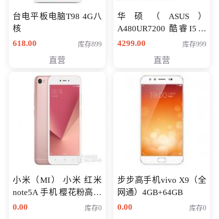
台电平板电脑T98 4G八
华硕（ASUS）
核
A480UR7200 酷睿I5超
薄学生办公游戏独显笔
618.00
4299.00
库存899
库存999
记本电脑 金色 I5-7200
直营
直营
NV930-2G独
小米（MI） 小米 红米
步步高手机vivo X9（全
note5A 手机 樱花粉高配
网通）4GB+64GB
版 全网通(3G+32G)
0.00
0.00
库存0
库存0