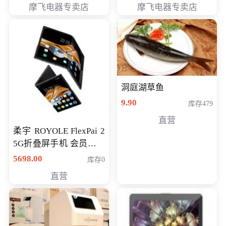
摩飞电器专卖店
摩飞电器专卖店
洞庭湖草鱼
9.90
库存479
直营
柔宇 ROYOLE FlexPai 2
5G折叠屏手机 会员专享
购买价格 4998元
5698.00
库存0
直营