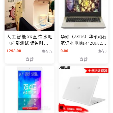
人工智能X6直饮水吧
华硕（ASUS）华硕顽石
（内部测试 请暂时不要
笔记本电脑F442UF8250
购买）
八代独显轻薄办公商务
1298.00
0.00
库存72
库存0
游戏笔记本 火爆推荐
直营
直营