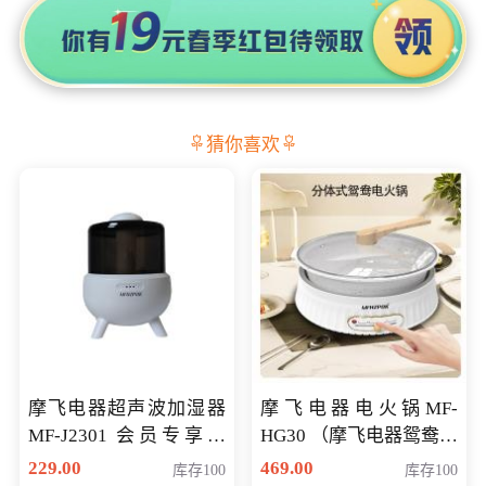
猜你喜欢
摩飞电器超声波加湿器
摩飞电器电火锅MF-
MF-J2301 会员专享价
HG30 （摩飞电器鸳鸯锅
168元
MF-HG30 ） 会员专享价
229.00
469.00
库存100
库存100