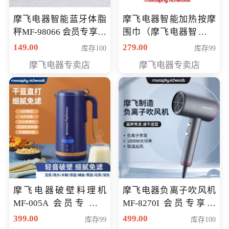
摩飞电器智能蓝牙体脂
摩飞电器智能加热按摩
秤MF-98066 会员专享价
围巾（摩飞电器智能加
98元
热按摩围脖） 会员专享
149.00
279.00
库存100
库存99
价168元
摩飞电器专卖店
摩飞电器专卖店
摩飞电器破壁料理机
摩飞电器负离子吹风机
MF-005A 会员专享价
MF-8270I 会员专享价
198元
369元
399.00
499.00
库存99
库存100