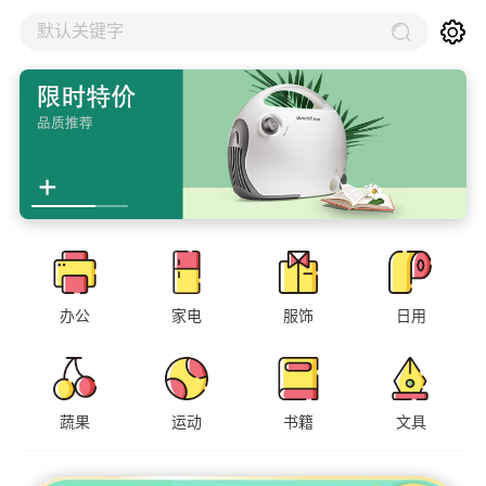
默认关键字
办公
家电
服饰
日用
蔬果
运动
书籍
文具