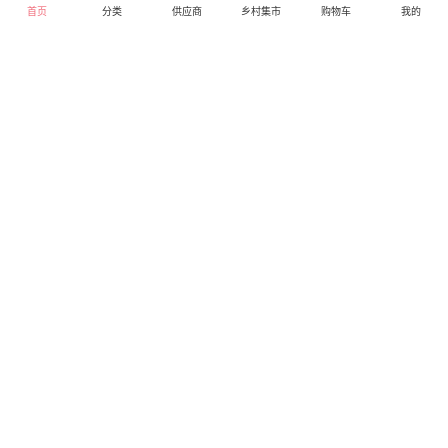
首页
分类
供应商
乡村集市
购物车
我的
索尼（SONY）HXR-
伊利学生高锌高钙奶粉
400g
MC2500 专业肩扛式存
储卡全高清摄录一体机
32.00
库存2710
7168.00
库存1000
婚庆 直播 团拜会 专业高
直营
直营
清入门级摄像机