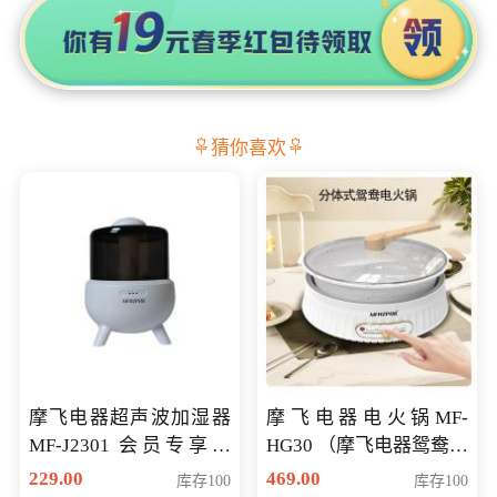
猜你喜欢
摩飞电器超声波加湿器
摩飞电器电火锅MF-
MF-J2301 会员专享价
HG30 （摩飞电器鸳鸯锅
168元
MF-HG30 ） 会员专享价
229.00
469.00
库存100
库存100