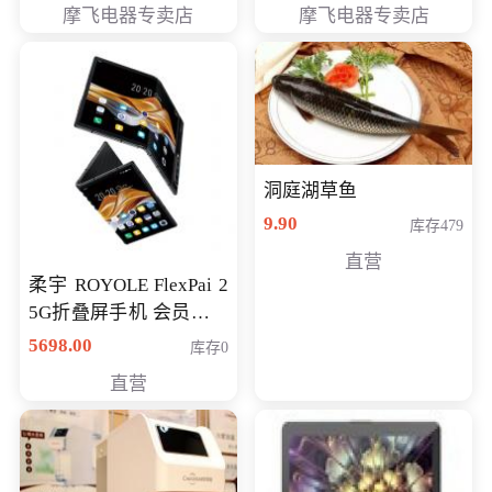
摩飞电器专卖店
摩飞电器专卖店
洞庭湖草鱼
9.90
库存479
直营
柔宇 ROYOLE FlexPai 2
5G折叠屏手机 会员专享
购买价格 4998元
5698.00
库存0
直营