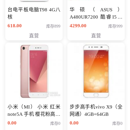
台电平板电脑T98 4G八
华硕（ASUS）
核
A480UR7200 酷睿I5超
薄学生办公游戏独显笔
618.00
4299.00
库存899
库存999
记本电脑 金色 I5-7200
直营
直营
NV930-2G独
小米（MI） 小米 红米
步步高手机vivo X9（全
note5A 手机 樱花粉高配
网通）4GB+64GB
版 全网通(3G+32G)
0.00
0.00
库存0
库存0