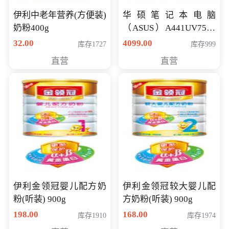
伊利中老年营养(方便装)
华硕笔记本电脑
奶粉400g
（ASUS）A441UV7500
顽石（7代i7-7500U 4G
32.00
4099.00
库存1727
库存999
500G GT920MX 独显）
直营
直营
14英寸
伊利金领冠婴儿配方奶
伊利金领冠较大婴儿配
粉(听装) 900g
方奶粉(听装) 900g
198.00
168.00
库存1910
库存1974