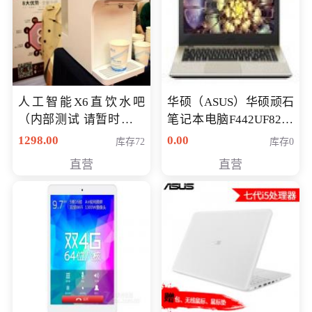
人工智能X6直饮水吧
华硕（ASUS）华硕顽石
（内部测试 请暂时不要
笔记本电脑F442UF8250
购买）
八代独显轻薄办公商务
1298.00
0.00
库存72
库存0
游戏笔记本 火爆推荐
直营
直营