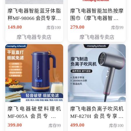
摩飞电器智能蓝牙体脂
摩飞电器智能加热按摩
秤MF-98066 会员专享价
围巾（摩飞电器智能加
98元
热按摩围脖） 会员专享
149.00
279.00
库存100
库存99
价168元
摩飞电器专卖店
摩飞电器专卖店
摩飞电器破壁料理机
摩飞电器负离子吹风机
MF-005A 会员专享价
MF-8270I 会员专享价
198元
369元
399.00
499.00
库存99
库存100