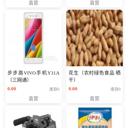
直营
直营
步步高VIVO手机Y31A
花生（农村绿色食品 晒
（三网通）
干）
0.00
0.00
库存0
库存0
直营
直营