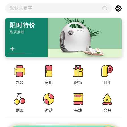
默认关键字
办公
家电
服饰
日用
蔬果
运动
书籍
文具