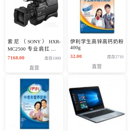
索尼（SONY）HXR-
伊利学生高锌高钙奶粉
400g
MC2500 专业肩扛式存
储卡全高清摄录一体机
32.00
库存2710
7168.00
库存1000
婚庆 直播 团拜会 专业高
直营
直营
清入门级摄像机