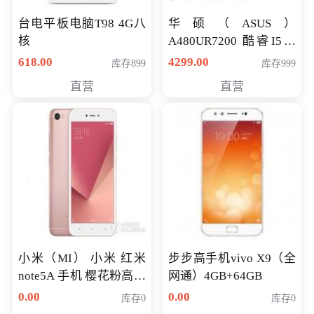
台电平板电脑T98 4G八
华硕（ASUS）
核
A480UR7200 酷睿I5超
薄学生办公游戏独显笔
618.00
4299.00
库存899
库存999
记本电脑 金色 I5-7200
直营
直营
NV930-2G独
小米（MI） 小米 红米
步步高手机vivo X9（全
note5A 手机 樱花粉高配
网通）4GB+64GB
版 全网通(3G+32G)
0.00
0.00
库存0
库存0