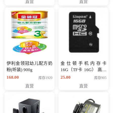
直营
直营
伊利金领冠幼儿配方奶
金仕顿手机内存卡
粉(听装) 900g
16G（TF卡 16G） 高速
卡 CLASS 10
168.00
25.00
库存1920
库存905
直营
直营