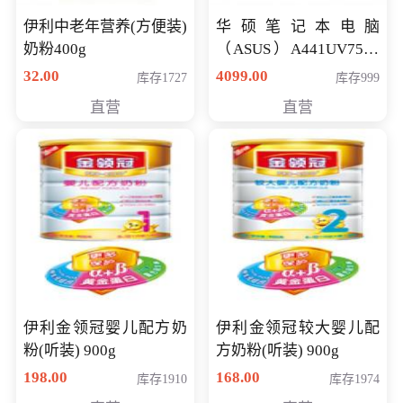
伊利中老年营养(方便装)
华硕笔记本电脑
奶粉400g
（ASUS）A441UV7500
顽石（7代i7-7500U 4G
32.00
4099.00
库存1727
库存999
500G GT920MX 独显）
直营
直营
14英寸
伊利金领冠婴儿配方奶
伊利金领冠较大婴儿配
粉(听装) 900g
方奶粉(听装) 900g
198.00
168.00
库存1910
库存1974