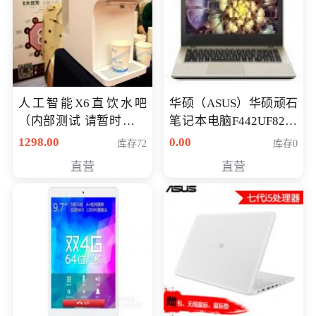
人工智能X6直饮水吧
华硕（ASUS）华硕顽石
（内部测试 请暂时不要
笔记本电脑F442UF8250
购买）
八代独显轻薄办公商务
1298.00
0.00
库存72
库存0
游戏笔记本 火爆推荐
直营
直营