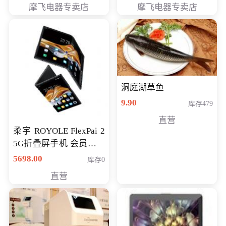
摩飞电器专卖店
摩飞电器专卖店
洞庭湖草鱼
9.90
库存479
直营
柔宇 ROYOLE FlexPai 2
5G折叠屏手机 会员专享
购买价格 4998元
5698.00
库存0
直营