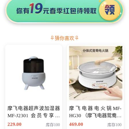
猜你喜欢
摩飞电器超声波加湿器
摩飞电器电火锅MF-
MF-J2301 会员专享价
HG30 （摩飞电器鸳鸯锅
168元
MF-HG30 ） 会员专享价
229.00
469.00
库存100
库存100