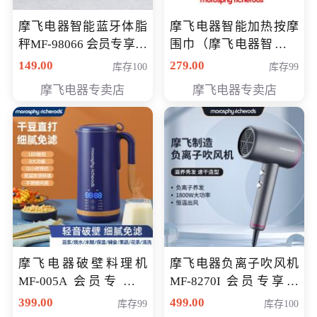
摩飞电器智能蓝牙体脂
摩飞电器智能加热按摩
秤MF-98066 会员专享价
围巾（摩飞电器智能加
98元
热按摩围脖） 会员专享
149.00
279.00
库存100
库存99
价168元
摩飞电器专卖店
摩飞电器专卖店
摩飞电器破壁料理机
摩飞电器负离子吹风机
MF-005A 会员专享价
MF-8270I 会员专享价
198元
369元
399.00
499.00
库存99
库存100