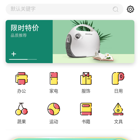
默认关键字
办公
家电
服饰
日用
蔬果
运动
书籍
文具