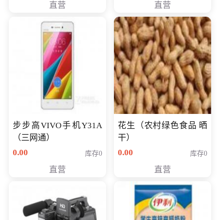
直营
直营
步步高VIVO手机Y31A
花生（农村绿色食品 晒
（三网通）
干）
0.00
0.00
库存0
库存0
直营
直营