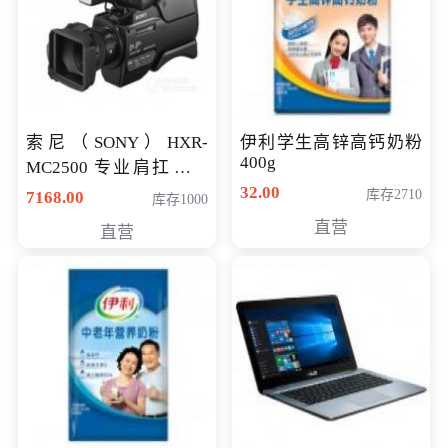
索尼（SONY）HXR-
伊利学生高锌高钙奶粉
400g
MC2500 专业肩扛式存
储卡全高清摄录一体机
32.00
库存2710
7168.00
库存1000
婚庆 直播 团拜会 专业高
直营
直营
清入门级摄像机