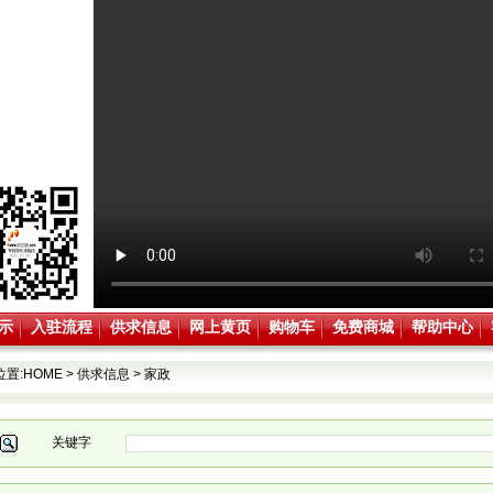
示
入驻流程
供求信息
网上黄页
购物车
免费商城
帮助中心
位置:
HOME
>
供求信息
>
家政
关键字