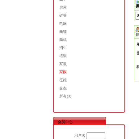
供
房屋
矿业
电脑
商铺
商机
招生
培训
家教
家政
征婚
交友
所有
(3)
会员中心
用户名