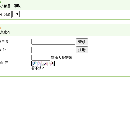
求信息 - 家政
1/1
1
0个记录
信息发布
用户名
密 码
请输入验证码
验证码
看不清?