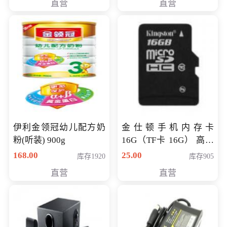
直营
直营
伊利金领冠幼儿配方奶
金仕顿手机内存卡
粉(听装) 900g
16G（TF卡 16G） 高速
卡 CLASS 10
168.00
25.00
库存1920
库存905
直营
直营