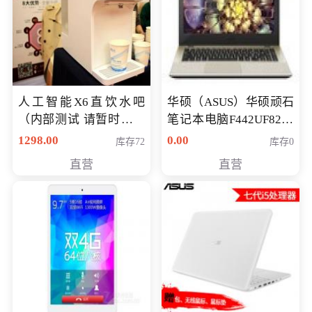
人工智能X6直饮水吧
华硕（ASUS）华硕顽石
（内部测试 请暂时不要
笔记本电脑F442UF8250
购买）
八代独显轻薄办公商务
1298.00
0.00
库存72
库存0
游戏笔记本 火爆推荐
直营
直营