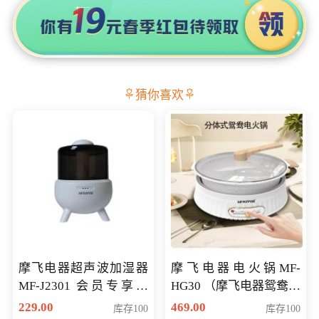
猜你喜欢
摩飞电器超声波加湿器
摩飞电器电火锅MF-
MF-J2301 会员专享价
HG30 （摩飞电器鸳鸯锅
168元
MF-HG30 ） 会员专享价
229.00
469.00
库存100
库存100