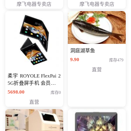
摩飞电器专卖店
摩飞电器专卖店
洞庭湖草鱼
9.90
库存479
直营
柔宇 ROYOLE FlexPai 2
5G折叠屏手机 会员专享
购买价格 4998元
5698.00
库存0
直营