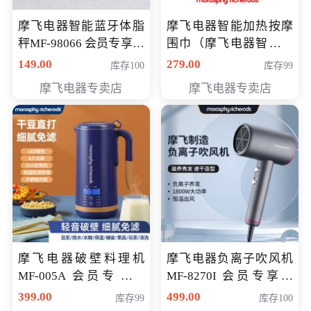
摩飞电器智能蓝牙体脂
摩飞电器智能加热按摩
秤MF-98066 会员专享价
围巾（摩飞电器智能加
98元
热按摩围脖） 会员专享
149.00
279.00
库存100
库存99
价168元
摩飞电器专卖店
摩飞电器专卖店
摩飞电器破壁料理机
摩飞电器负离子吹风机
MF-005A 会员专享价
MF-8270I 会员专享价
198元
369元
399.00
499.00
库存99
库存100