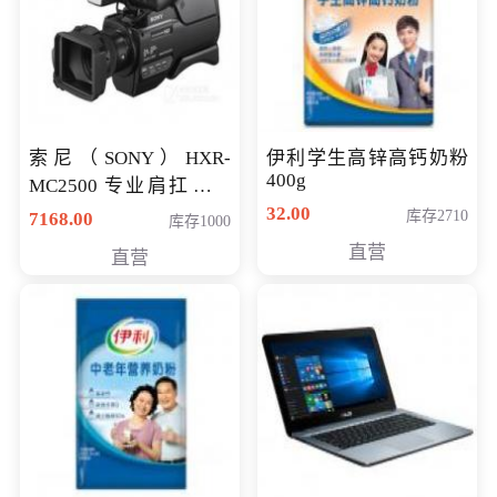
索尼（SONY）HXR-
伊利学生高锌高钙奶粉
400g
MC2500 专业肩扛式存
储卡全高清摄录一体机
32.00
库存2710
7168.00
库存1000
婚庆 直播 团拜会 专业高
直营
直营
清入门级摄像机