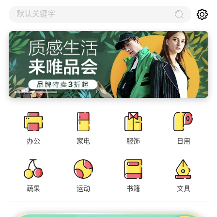
默认关键字
办公
家电
服饰
日用
蔬果
运动
书籍
文具