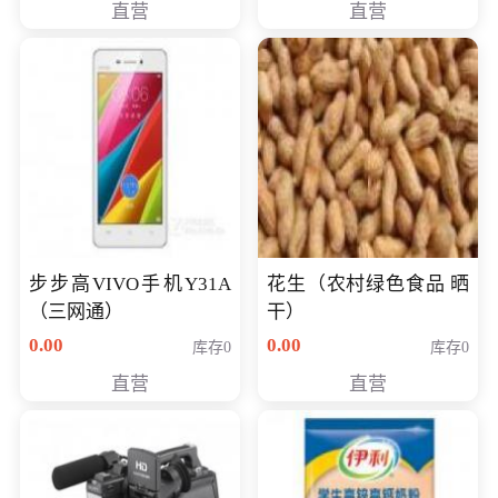
直营
直营
步步高VIVO手机Y31A
花生（农村绿色食品 晒
（三网通）
干）
0.00
0.00
库存0
库存0
直营
直营