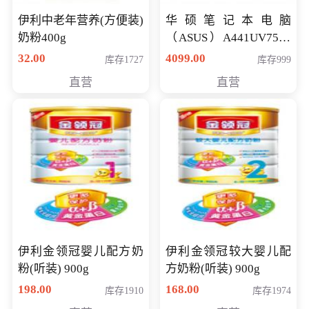
伊利中老年营养(方便装)
华硕笔记本电脑
奶粉400g
（ASUS）A441UV7500
顽石（7代i7-7500U 4G
32.00
4099.00
库存1727
库存999
500G GT920MX 独显）
直营
直营
14英寸
伊利金领冠婴儿配方奶
伊利金领冠较大婴儿配
粉(听装) 900g
方奶粉(听装) 900g
198.00
168.00
库存1910
库存1974