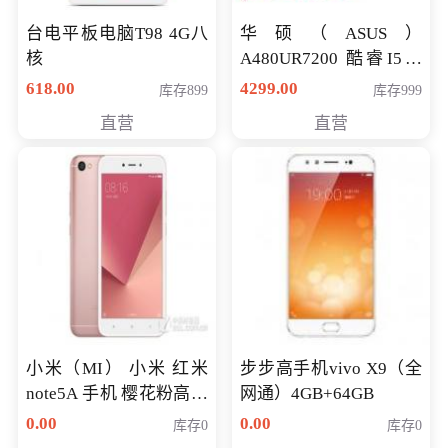
台电平板电脑T98 4G八
华硕（ASUS）
核
A480UR7200 酷睿I5超
薄学生办公游戏独显笔
618.00
4299.00
库存899
库存999
记本电脑 金色 I5-7200
直营
直营
NV930-2G独
小米（MI） 小米 红米
步步高手机vivo X9（全
note5A 手机 樱花粉高配
网通）4GB+64GB
版 全网通(3G+32G)
0.00
0.00
库存0
库存0